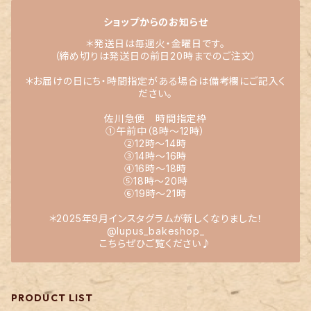
ショップからのお知らせ
＊発送日は毎週火・金曜日です。
（締め切りは発送日の前日20時までのご注文）
＊お届けの日にち・時間指定がある場合は備考欄にご記入く
ださい。
佐川急便 時間指定枠
①午前中（8時～12時）
②12時～14時
③14時～16時
④16時～18時
⑤18時～20時
⑥19時～21時
＊2025年9月インスタグラムが新しくなりました！
@lupus_bakeshop_
こちらぜひご覧ください♪
PRODUCT LIST