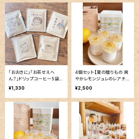
「おおきに」「お茶せえへ
4個セット【夏の贈りもの 爽
ん？」ドリップコーヒー5袋セ
やかレモンジュレのレアチー
ット
ズカップ】
¥1,330
¥2,500